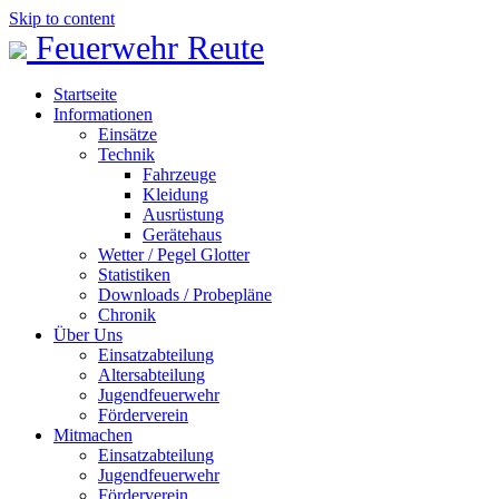
Skip to content
Feuerwehr Reute
Startseite
Informationen
Einsätze
Technik
Fahrzeuge
Kleidung
Ausrüstung
Gerätehaus
Wetter / Pegel Glotter
Statistiken
Downloads / Probepläne
Chronik
Über Uns
Einsatzabteilung
Altersabteilung
Jugendfeuerwehr
Förderverein
Mitmachen
Einsatzabteilung
Jugendfeuerwehr
Förderverein