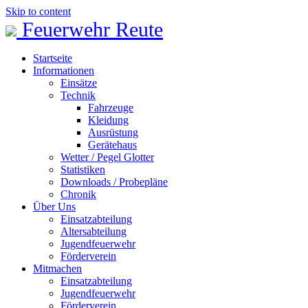
Skip to content
Feuerwehr Reute
Startseite
Informationen
Einsätze
Technik
Fahrzeuge
Kleidung
Ausrüstung
Gerätehaus
Wetter / Pegel Glotter
Statistiken
Downloads / Probepläne
Chronik
Über Uns
Einsatzabteilung
Altersabteilung
Jugendfeuerwehr
Förderverein
Mitmachen
Einsatzabteilung
Jugendfeuerwehr
Förderverein