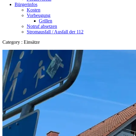
Bürgerinfos
Kosten
Vorbeugung
Grillen
Notruf absetzen
Stromausfall / Ausfall der 112
Category : Einsätze