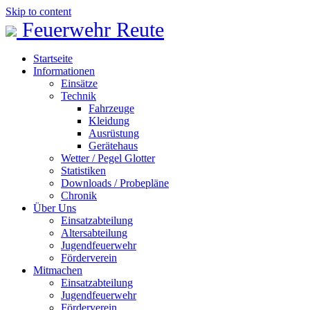
Skip to content
Feuerwehr Reute
Startseite
Informationen
Einsätze
Technik
Fahrzeuge
Kleidung
Ausrüstung
Gerätehaus
Wetter / Pegel Glotter
Statistiken
Downloads / Probepläne
Chronik
Über Uns
Einsatzabteilung
Altersabteilung
Jugendfeuerwehr
Förderverein
Mitmachen
Einsatzabteilung
Jugendfeuerwehr
Förderverein