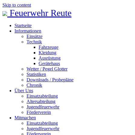
Skip to content
Feuerwehr Reute
Startseite
Informationen
Einsätze
Technik
Fahrzeuge
Kleidung
Ausrüstung
Gerätehaus
Wetter / Pegel Glotter
Statistiken
Downloads / Probepläne
Chronik
Über Uns
Einsatzabteilung
Altersabteilung
Jugendfeuerwehr
Förderverein
Mitmachen
Einsatzabteilung
Jugendfeuerwehr
Förderverein