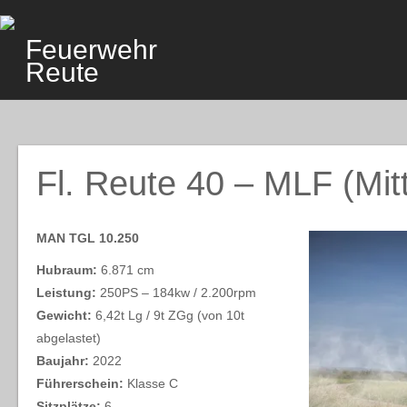
Skip
to
Feuerwehr
content
Reute
Fl. Reute 40 – MLF (Mit
MAN TGL 10.250
Hubraum:
6.871 cm
Leistung:
250PS – 184kw / 2.200rpm
Gewicht:
6,42t Lg / 9t ZGg (von 10t
abgelastet)
Baujahr:
2022
Führerschein:
Klasse C
Sitzplätze:
6