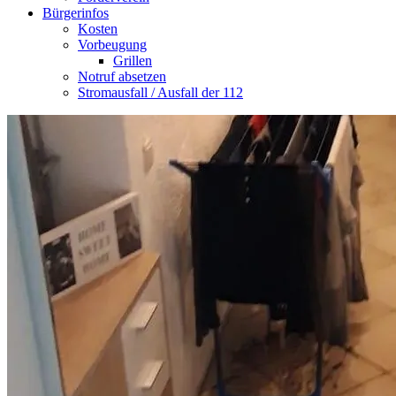
Bürgerinfos
Kosten
Vorbeugung
Grillen
Notruf absetzen
Stromausfall / Ausfall der 112