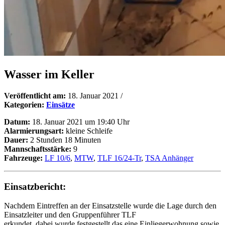
Wasser im Keller
Veröffentlicht am:
18. Januar 2021
/
Kategorien:
Einsätze
Datum:
18. Januar 2021 um 19:40 Uhr
Alarmierungsart:
kleine Schleife
Dauer:
2 Stunden 18 Minuten
Mannschaftsstärke:
9
Fahrzeuge:
LF 10/6
,
MTW
,
TLF 16/24-Tr
,
TSA Anhänger
Einsatzbericht:
Nachdem Eintreffen an der Einsatzstelle wurde die Lage durch den
Einsatzleiter und den Gruppenführer TLF
erkundet, dabei wurde festgestellt das eine Einliegerwohnung sowie