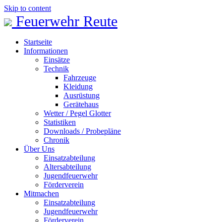
Skip to content
Feuerwehr Reute
Startseite
Informationen
Einsätze
Technik
Fahrzeuge
Kleidung
Ausrüstung
Gerätehaus
Wetter / Pegel Glotter
Statistiken
Downloads / Probepläne
Chronik
Über Uns
Einsatzabteilung
Altersabteilung
Jugendfeuerwehr
Förderverein
Mitmachen
Einsatzabteilung
Jugendfeuerwehr
Förderverein