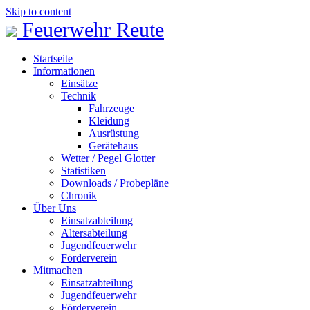
Skip to content
Feuerwehr Reute
Startseite
Informationen
Einsätze
Technik
Fahrzeuge
Kleidung
Ausrüstung
Gerätehaus
Wetter / Pegel Glotter
Statistiken
Downloads / Probepläne
Chronik
Über Uns
Einsatzabteilung
Altersabteilung
Jugendfeuerwehr
Förderverein
Mitmachen
Einsatzabteilung
Jugendfeuerwehr
Förderverein