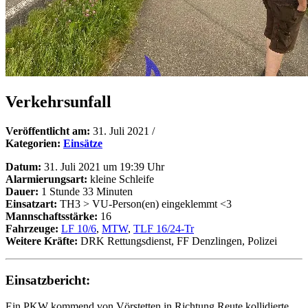
Verkehrsunfall
Veröffentlicht am:
31. Juli 2021
/
Kategorien:
Einsätze
Datum:
31. Juli 2021 um 19:39 Uhr
Alarmierungsart:
kleine Schleife
Dauer:
1 Stunde 33 Minuten
Einsatzart:
TH3 > VU-Person(en) eingeklemmt <3
Mannschaftsstärke:
16
Fahrzeuge:
LF 10/6
,
MTW
,
TLF 16/24-Tr
Weitere Kräfte:
DRK Rettungsdienst, FF Denzlingen, Polizei
Einsatzbericht:
Ein PKW kommend von Vörstetten in Richtung Reute kollidierte