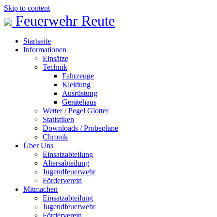
Skip to content
Feuerwehr Reute
Startseite
Informationen
Einsätze
Technik
Fahrzeuge
Kleidung
Ausrüstung
Gerätehaus
Wetter / Pegel Glotter
Statistiken
Downloads / Probepläne
Chronik
Über Uns
Einsatzabteilung
Altersabteilung
Jugendfeuerwehr
Förderverein
Mitmachen
Einsatzabteilung
Jugendfeuerwehr
Förderverein