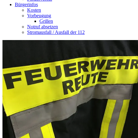
Bürgerinfos
Kosten
Vorbeugung
Grillen
Notruf absetzen
Stromausfall / Ausfall der 112