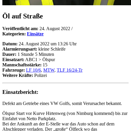
Öl auf Straße
Veröffentlicht am:
24. August 2022
/
Kategorien:
Einsätze
Datum:
24. August 2022 um 13:26 Uhr
Alarmierungsart:
kleine Schleife
Dauer:
1 Stunde 5 Minuten
Einsatzart:
ABC1 > Ölspur
Mannschaftsstärke:
15
Fahrzeuge:
LF 10/6
,
MTW
,
TLF 16/24-Tr
Weitere Kräfte:
Polizei
Einsatzbericht:
Defekt am Getriebe eines VW Golfs, somit Verursacher bekannt.
Ölspur Start vor Kurve Hirtenweg (von Nimburg kommend) bis zur
Einfahrt von Netto Parkplatz.
Bei der Ankunft an der E-Stelle war das Auto schon auf dem
Abschlepper verladen. Der „große“ Ölfleck wo das