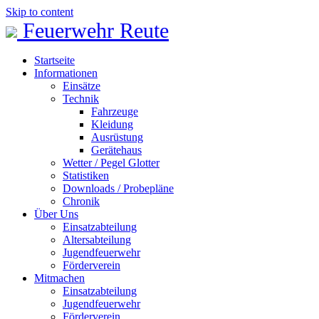
Skip to content
Feuerwehr Reute
Startseite
Informationen
Einsätze
Technik
Fahrzeuge
Kleidung
Ausrüstung
Gerätehaus
Wetter / Pegel Glotter
Statistiken
Downloads / Probepläne
Chronik
Über Uns
Einsatzabteilung
Altersabteilung
Jugendfeuerwehr
Förderverein
Mitmachen
Einsatzabteilung
Jugendfeuerwehr
Förderverein