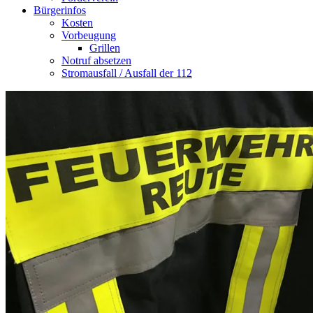
Bürgerinfos
Kosten
Vorbeugung
Grillen
Notruf absetzen
Stromausfall / Ausfall der 112