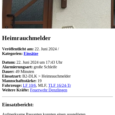
Heimrauchmelder
Veröffentlicht am:
22. Juni 2024
/
Kategorien:
Einsätze
Datum:
22. Juni 2024 um 17:43 Uhr
Alarmierungsart:
große Schleife
Dauer:
49 Minuten
Einsatzart:
B2-DLK > Heimrauchmelder
Mannschaftsstärke:
19
Fahrzeuge:
LF 10/6
, MLF,
TLF 16/24-Tr
Weitere Kräfte:
Feuerwehr Denzlingen
Einsatzbericht:
Aufmerksame Passanten konnten einen ausgelösten