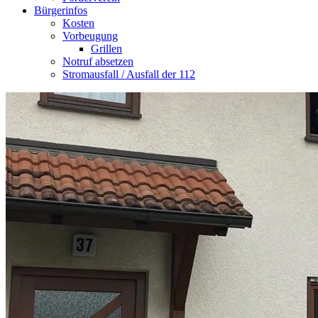
Bürgerinfos
Kosten
Vorbeugung
Grillen
Notruf absetzen
Stromausfall / Ausfall der 112