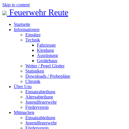
Skip to content
Feuerwehr Reute
Startseite
Informationen
Einsätze
Technik
Fahrzeuge
Kleidung
Ausrüstung
Gerätehaus
Wetter / Pegel Glotter
Statistiken
Downloads / Probepläne
Chronik
Über Uns
Einsatzabteilung
Altersabteilung
Jugendfeuerwehr
Förderverein
Mitmachen
Einsatzabteilung
Jugendfeuerwehr
Förderverein