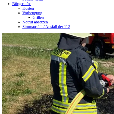
Bürgerinfos
Kosten
Vorbeugung
Grillen
Notruf absetzen
Stromausfall / Ausfall der 112