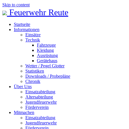
Skip to content
Feuerwehr Reute
Startseite
Informationen
Einsätze
Technik
Fahrzeuge
Kleidung
Ausrüstung
Gerätehaus
Wetter / Pegel Glotter
Statistiken
Downloads / Probepläne
Chronik
Über Uns
Einsatzabteilung
Altersabteilung
Jugendfeuerwehr
Förderverein
Mitmachen
Einsatzabteilung
Jugendfeuerwehr
Förderverein