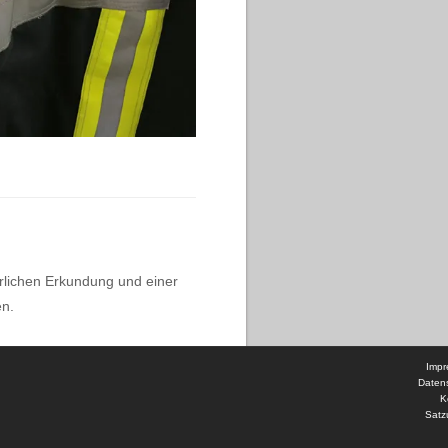
rlichen Erkundung und einer
en.
Imp
Daten
K
Satz