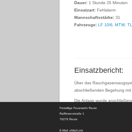
Dauer:
1 Stunde 25 Minuten
Einsatzart:
Fehlalarm
Mannschaftsstärke:
31
Fahrzeuge:
LF 10/6
,
MTW
,
TL
Einsatzbericht:
Über das Rauchgasansaugsystem
abschließenden Begehung mit d
Die Anlage wurde anschließen
Freiwillige Feuerwehr Reute
Raiffeisenstraße 1
79276 Reute
E-Mail:
eMail-Link