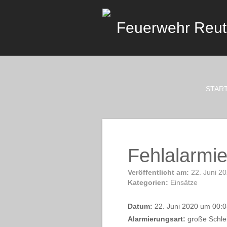
Skip
to
Feuerwehr Reu
content
STAR
Fehlalarmi
Veröffentlicht am:
22. Juni 2
Kategorien:
Einsätze
Datum:
22. Juni 2020 um 00:0
Alarmierungsart:
große Schle