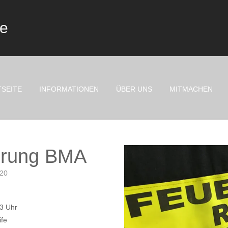
te
TSEITE
INFORMATIONEN
ÜBER UNS
MITMACHEN
erung BMA
020
3 Uhr
ife