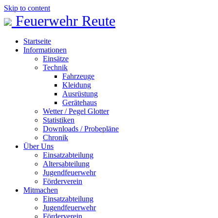
Skip to content
Feuerwehr Reute
Startseite
Informationen
Einsätze
Technik
Fahrzeuge
Kleidung
Ausrüstung
Gerätehaus
Wetter / Pegel Glotter
Statistiken
Downloads / Probepläne
Chronik
Über Uns
Einsatzabteilung
Altersabteilung
Jugendfeuerwehr
Förderverein
Mitmachen
Einsatzabteilung
Jugendfeuerwehr
Förderverein