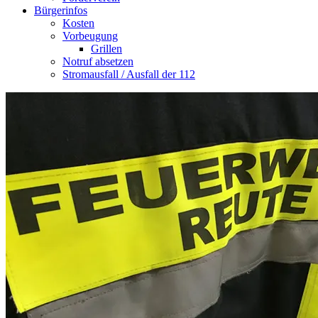
Bürgerinfos
Kosten
Vorbeugung
Grillen
Notruf absetzen
Stromausfall / Ausfall der 112