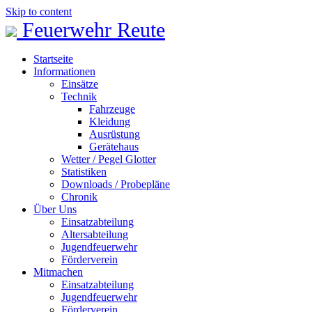
Skip to content
Feuerwehr Reute
Startseite
Informationen
Einsätze
Technik
Fahrzeuge
Kleidung
Ausrüstung
Gerätehaus
Wetter / Pegel Glotter
Statistiken
Downloads / Probepläne
Chronik
Über Uns
Einsatzabteilung
Altersabteilung
Jugendfeuerwehr
Förderverein
Mitmachen
Einsatzabteilung
Jugendfeuerwehr
Förderverein