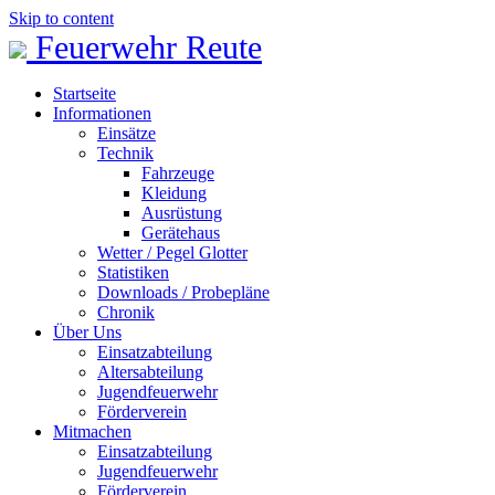
Skip to content
Feuerwehr Reute
Startseite
Informationen
Einsätze
Technik
Fahrzeuge
Kleidung
Ausrüstung
Gerätehaus
Wetter / Pegel Glotter
Statistiken
Downloads / Probepläne
Chronik
Über Uns
Einsatzabteilung
Altersabteilung
Jugendfeuerwehr
Förderverein
Mitmachen
Einsatzabteilung
Jugendfeuerwehr
Förderverein