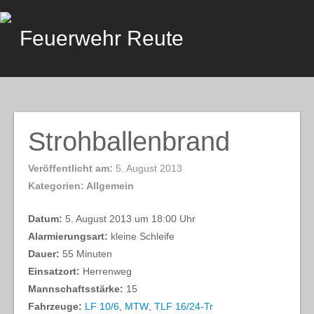
Skip
to
Feuerwehr Reute
content
Strohballenbrand
Veröffentlicht am:
5. August 2013
Kategorien: Allgemein
Datum:
5. August 2013 um 18:00 Uhr
Alarmierungsart:
kleine Schleife
Dauer:
55 Minuten
Einsatzort:
Herrenweg
Mannschaftsstärke:
15
Fahrzeuge:
LF 10/6
,
MTW
,
TLF 16/24-Tr