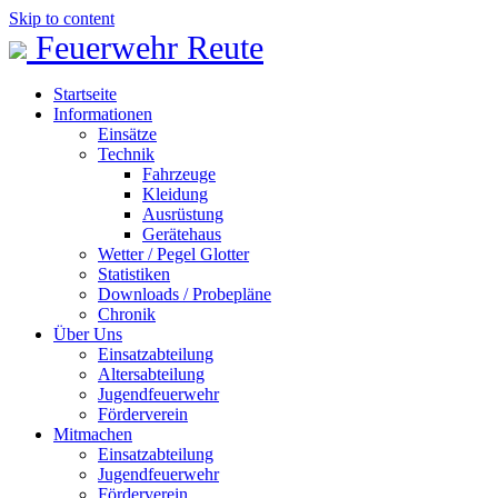
Skip to content
Feuerwehr Reute
Startseite
Informationen
Einsätze
Technik
Fahrzeuge
Kleidung
Ausrüstung
Gerätehaus
Wetter / Pegel Glotter
Statistiken
Downloads / Probepläne
Chronik
Über Uns
Einsatzabteilung
Altersabteilung
Jugendfeuerwehr
Förderverein
Mitmachen
Einsatzabteilung
Jugendfeuerwehr
Förderverein