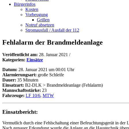
Bürgerinfos
Kosten
Vorbeugung
Grillen
Notruf absetzen
Stromausfall / Ausfall der 112
Fehlalarm der Brandmeldeanlage
Veröffentlicht am:
28. Januar 2021
/
Kategorien:
Einsätze
Datum:
28. Januar 2021 um 00:01 Uhr
Alarmierungsart:
große Schleife
Dauer:
35 Minuten
Einsatzart:
B2-DLK > Brandmeldeanlage (Fehlalarm)
Mannschaftsstärke:
23
Fahrzeuge:
LF 10/6
,
MTW
Einsatzbericht:
Vermutlich durch eine Fehlschaltung einer Befeuchtungsgerät in der
Nach genauer Erkundung wurde die Anlage an die Haustechnik überge