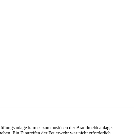
 Lüftungsanlage kam es zum auslösen der Brandmeldeanlage.
ben. Ein Eingreifen der Feuerwehr war nicht erforderlich