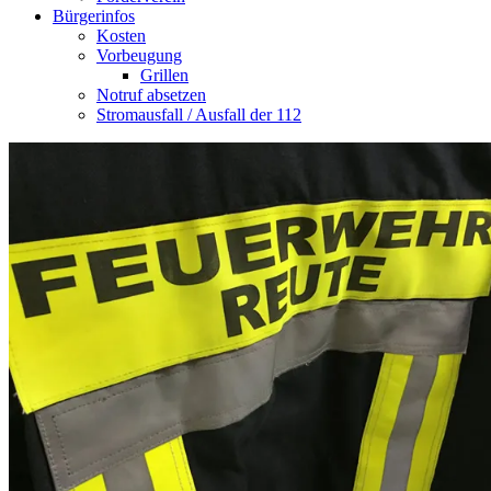
Bürgerinfos
Kosten
Vorbeugung
Grillen
Notruf absetzen
Stromausfall / Ausfall der 112