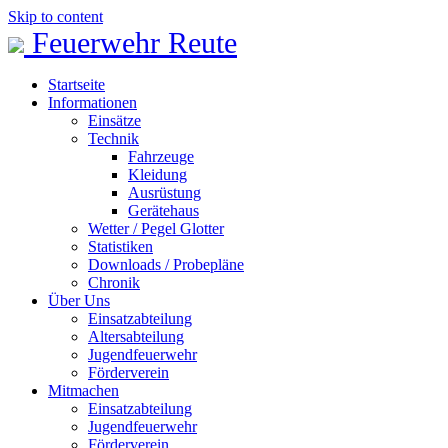
Skip to content
Feuerwehr Reute
Startseite
Informationen
Einsätze
Technik
Fahrzeuge
Kleidung
Ausrüstung
Gerätehaus
Wetter / Pegel Glotter
Statistiken
Downloads / Probepläne
Chronik
Über Uns
Einsatzabteilung
Altersabteilung
Jugendfeuerwehr
Förderverein
Mitmachen
Einsatzabteilung
Jugendfeuerwehr
Förderverein