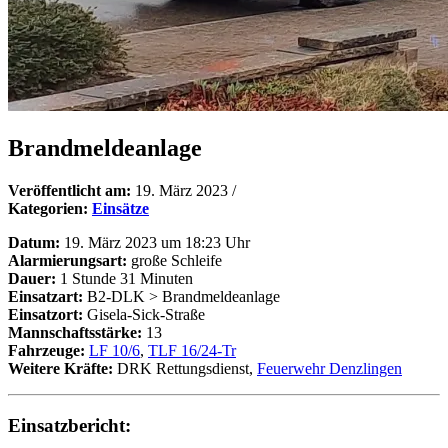
Brandmeldeanlage
Veröffentlicht am:
19. März 2023
/
Kategorien:
Einsätze
Datum:
19. März 2023 um 18:23 Uhr
Alarmierungsart:
große Schleife
Dauer:
1 Stunde 31 Minuten
Einsatzart:
B2-DLK > Brandmeldeanlage
Einsatzort:
Gisela-Sick-Straße
Mannschaftsstärke:
13
Fahrzeuge:
LF 10/6
,
TLF 16/24-Tr
Weitere Kräfte:
DRK Rettungsdienst,
Feuerwehr Denzlingen
Einsatzbericht: