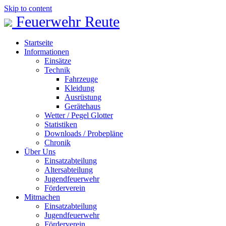
Skip to content
Feuerwehr Reute
Startseite
Informationen
Einsätze
Technik
Fahrzeuge
Kleidung
Ausrüstung
Gerätehaus
Wetter / Pegel Glotter
Statistiken
Downloads / Probepläne
Chronik
Über Uns
Einsatzabteilung
Altersabteilung
Jugendfeuerwehr
Förderverein
Mitmachen
Einsatzabteilung
Jugendfeuerwehr
Förderverein