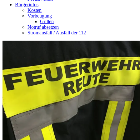
Bürgerinfos
Kosten
Vorbeugung
Grillen
Notruf absetzen
Stromausfall / Ausfall der 112