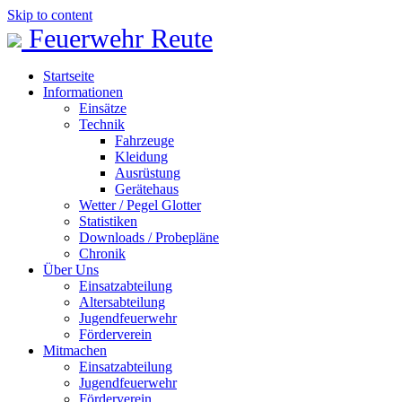
Skip to content
Feuerwehr Reute
Startseite
Informationen
Einsätze
Technik
Fahrzeuge
Kleidung
Ausrüstung
Gerätehaus
Wetter / Pegel Glotter
Statistiken
Downloads / Probepläne
Chronik
Über Uns
Einsatzabteilung
Altersabteilung
Jugendfeuerwehr
Förderverein
Mitmachen
Einsatzabteilung
Jugendfeuerwehr
Förderverein