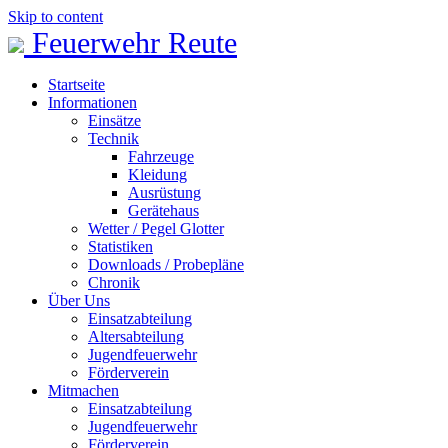
Skip to content
Feuerwehr Reute
Startseite
Informationen
Einsätze
Technik
Fahrzeuge
Kleidung
Ausrüstung
Gerätehaus
Wetter / Pegel Glotter
Statistiken
Downloads / Probepläne
Chronik
Über Uns
Einsatzabteilung
Altersabteilung
Jugendfeuerwehr
Förderverein
Mitmachen
Einsatzabteilung
Jugendfeuerwehr
Förderverein