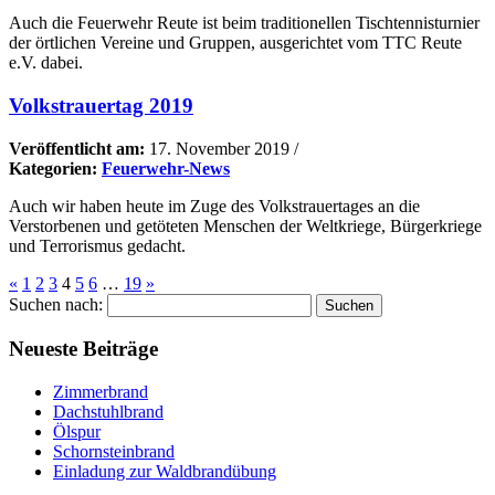
Auch die Feuerwehr Reute ist beim traditionellen Tischtennisturnier
der örtlichen Vereine und Gruppen, ausgerichtet vom TTC Reute
e.V. dabei.
Volkstrauertag 2019
Veröffentlicht am:
17. November 2019
/
Kategorien:
Feuerwehr-News
Auch wir haben heute im Zuge des Volkstrauertages an die
Verstorbenen und getöteten Menschen der Weltkriege, Bürgerkriege
und Terrorismus gedacht.
«
1
2
3
4
5
6
…
19
»
Suchen nach:
Neueste Beiträge
Zimmerbrand
Dachstuhlbrand
Ölspur
Schornsteinbrand
Einladung zur Waldbrandübung