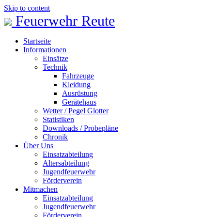
Skip to content
Feuerwehr Reute
Startseite
Informationen
Einsätze
Technik
Fahrzeuge
Kleidung
Ausrüstung
Gerätehaus
Wetter / Pegel Glotter
Statistiken
Downloads / Probepläne
Chronik
Über Uns
Einsatzabteilung
Altersabteilung
Jugendfeuerwehr
Förderverein
Mitmachen
Einsatzabteilung
Jugendfeuerwehr
Förderverein