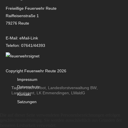
Wir bitten um Beachtung!
Freiwillige Feuerwehr Reute
Raiffeisenstraße 1
79276 Reute
E-Mail:
eMail-Link
Telefon:
07641/44393
Copyright Feuerwehr Reute 2026
Impressum
Datenschutz
Tags:
Feuerverbot
,
Landesforstverwaltung BW
,
Landratsamt
,
LK Emmendingen
,
LWaldG
Kontakt
Satzungen
Die auf dieser Seite verwendeten Personenbezeichnungen erfolgen
geschlechtsunabhängig. Sie werden ausschließlich aus Gründen der
besseren Lesbarkeit verwendet.