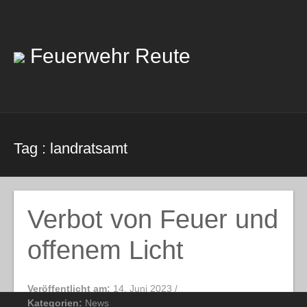
Skip
to
content
Feuerwehr Reute
Tag : landratsamt
Verbot von Feuer und
offenem Licht
Veröffentlicht am:
14. Juni 2023
/
Kategorien:
News