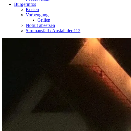
Bürgerinfos
Kosten
Vorbeugung
Grillen
Notruf absetzen
Stromausfall / Ausfall der 112