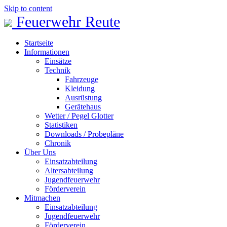
Skip to content
Feuerwehr Reute
Startseite
Informationen
Einsätze
Technik
Fahrzeuge
Kleidung
Ausrüstung
Gerätehaus
Wetter / Pegel Glotter
Statistiken
Downloads / Probepläne
Chronik
Über Uns
Einsatzabteilung
Altersabteilung
Jugendfeuerwehr
Förderverein
Mitmachen
Einsatzabteilung
Jugendfeuerwehr
Förderverein