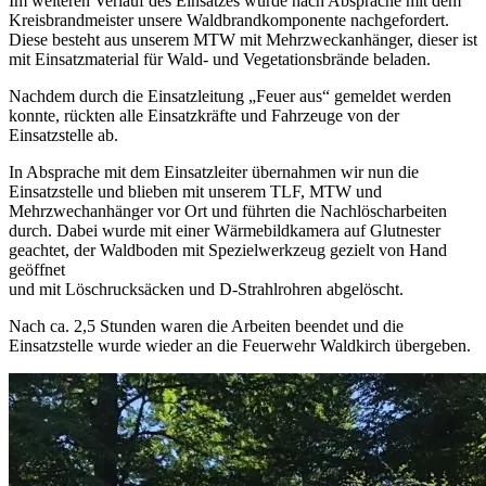
Im weiteren Verlauf des Einsatzes wurde nach Absprache mit dem
Kreisbrandmeister unsere Waldbrandkomponente nachgefordert.
Diese besteht aus unserem MTW mit Mehrzweckanhänger, dieser ist
mit Einsatzmaterial für Wald- und Vegetationsbrände beladen.
Nachdem durch die Einsatzleitung „Feuer aus“ gemeldet werden
konnte, rückten alle Einsatzkräfte und Fahrzeuge von der
Einsatzstelle ab.
In Absprache mit dem Einsatzleiter übernahmen wir nun die
Einsatzstelle und blieben mit unserem TLF, MTW und
Mehrzwechanhänger vor Ort und führten die Nachlöscharbeiten
durch. Dabei wurde mit einer Wärmebildkamera auf Glutnester
geachtet, der Waldboden mit Spezielwerkzeug gezielt von Hand
geöffnet
und mit Löschrucksäcken und D-Strahlrohren abgelöscht.
Nach ca. 2,5 Stunden waren die Arbeiten beendet und die
Einsatzstelle wurde wieder an die Feuerwehr Waldkirch übergeben.