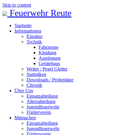
Skip to content
Feuerwehr Reute
Startseite
Informationen
Einsätze
Technik
Fahrzeuge
Kleidung
Ausrüstung
Gerätehaus
Wetter / Pegel Glotter
Statistiken
Downloads / Probepläne
Chronik
Über Uns
Einsatzabteilung
Altersabteilung
Jugendfeuerwehr
Förderverein
Mitmachen
Einsatzabteilung
Jugendfeuerwehr
Förderverein