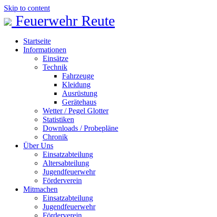
Skip to content
Feuerwehr Reute
Startseite
Informationen
Einsätze
Technik
Fahrzeuge
Kleidung
Ausrüstung
Gerätehaus
Wetter / Pegel Glotter
Statistiken
Downloads / Probepläne
Chronik
Über Uns
Einsatzabteilung
Altersabteilung
Jugendfeuerwehr
Förderverein
Mitmachen
Einsatzabteilung
Jugendfeuerwehr
Förderverein