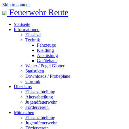
Skip to content
Feuerwehr Reute
Startseite
Informationen
Einsätze
Technik
Fahrzeuge
Kleidung
Ausrüstung
Gerätehaus
Wetter / Pegel Glotter
Statistiken
Downloads / Probepläne
Chronik
Über Uns
Einsatzabteilung
Altersabteilung
Jugendfeuerwehr
Förderverein
Mitmachen
Einsatzabteilung
Jugendfeuerwehr
Förderverein