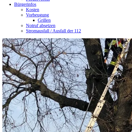
Bürgerinfos
Kosten
Vorbeugung
Grillen
Notruf absetzen
Stromausfall / Ausfall der 112