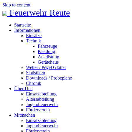
Skip to content
Feuerwehr Reute
Startseite
Informationen
Einsätze
Technik
Fahrzeuge
Kleidung
Ausrüstung
Gerätehaus
Wetter / Pegel Glotter
Statistiken
Downloads / Probepläne
Chronik
Über Uns
Einsatzabteilung
Altersabteilung
Jugendfeuerwehr
Förderverein
Mitmachen
Einsatzabteilung
Jugendfeuerwehr
Förderverein