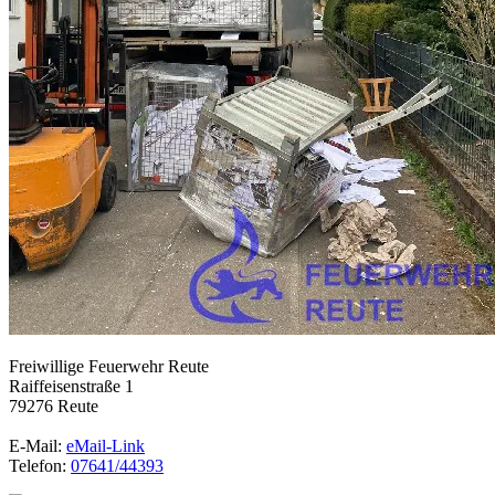
Freiwillige Feuerwehr Reute
Raiffeisenstraße 1
79276 Reute
E-Mail:
eMail-Link
Telefon:
07641/44393