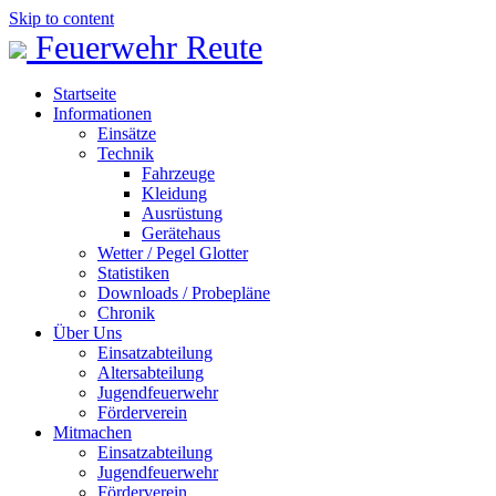
Skip to content
Feuerwehr Reute
Startseite
Informationen
Einsätze
Technik
Fahrzeuge
Kleidung
Ausrüstung
Gerätehaus
Wetter / Pegel Glotter
Statistiken
Downloads / Probepläne
Chronik
Über Uns
Einsatzabteilung
Altersabteilung
Jugendfeuerwehr
Förderverein
Mitmachen
Einsatzabteilung
Jugendfeuerwehr
Förderverein