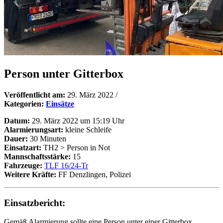
Person unter Gitterbox
Veröffentlicht am:
29. März 2022
/
Kategorien:
Einsätze
Datum:
29. März 2022 um 15:19 Uhr
Alarmierungsart:
kleine Schleife
Dauer:
30 Minuten
Einsatzart:
TH2 > Person in Not
Mannschaftsstärke:
15
Fahrzeuge:
TLF 16/24-Tr
Weitere Kräfte:
FF Denzlingen, Polizei
Einsatzbericht:
Gemäß Alarmierung sollte eine Person unter einer Gitterbox