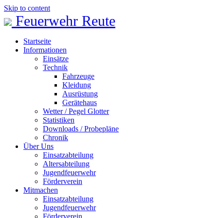
Skip to content
Feuerwehr Reute
Startseite
Informationen
Einsätze
Technik
Fahrzeuge
Kleidung
Ausrüstung
Gerätehaus
Wetter / Pegel Glotter
Statistiken
Downloads / Probepläne
Chronik
Über Uns
Einsatzabteilung
Altersabteilung
Jugendfeuerwehr
Förderverein
Mitmachen
Einsatzabteilung
Jugendfeuerwehr
Förderverein