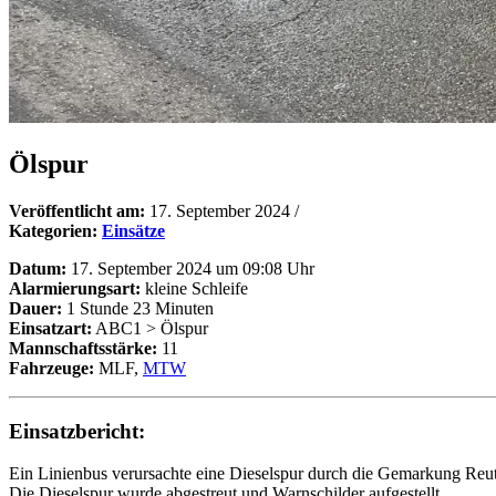
Ölspur
Veröffentlicht am:
17. September 2024
/
Kategorien:
Einsätze
Datum:
17. September 2024 um 09:08 Uhr
Alarmierungsart:
kleine Schleife
Dauer:
1 Stunde 23 Minuten
Einsatzart:
ABC1 > Ölspur
Mannschaftsstärke:
11
Fahrzeuge:
MLF,
MTW
Einsatzbericht:
Ein Linienbus verursachte eine Dieselspur durch die Gemarkung Reut
Die Dieselspur wurde abgestreut und Warnschilder aufgestellt.