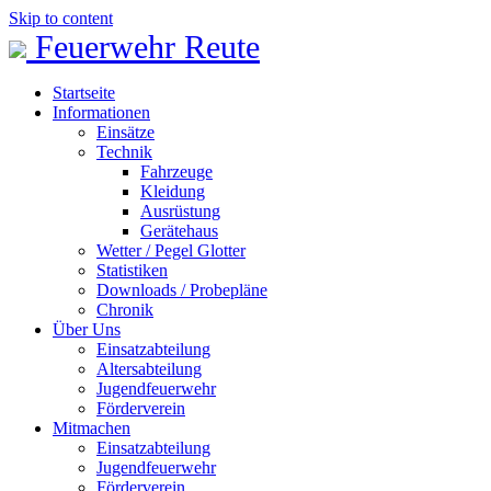
Skip to content
Feuerwehr Reute
Startseite
Informationen
Einsätze
Technik
Fahrzeuge
Kleidung
Ausrüstung
Gerätehaus
Wetter / Pegel Glotter
Statistiken
Downloads / Probepläne
Chronik
Über Uns
Einsatzabteilung
Altersabteilung
Jugendfeuerwehr
Förderverein
Mitmachen
Einsatzabteilung
Jugendfeuerwehr
Förderverein