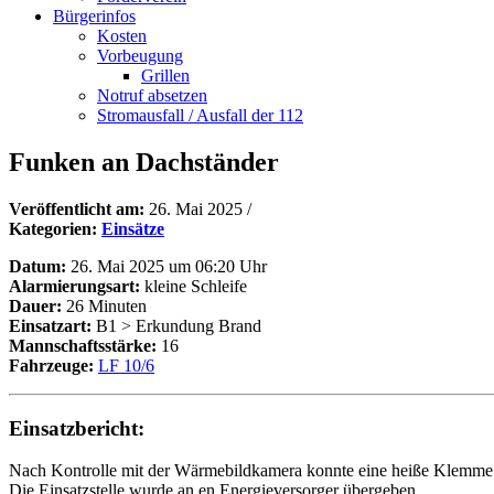
Bürgerinfos
Kosten
Vorbeugung
Grillen
Notruf absetzen
Stromausfall / Ausfall der 112
Funken an Dachständer
Veröffentlicht am:
26. Mai 2025
/
Kategorien:
Einsätze
Datum:
26. Mai 2025 um 06:20 Uhr
Alarmierungsart:
kleine Schleife
Dauer:
26 Minuten
Einsatzart:
B1 > Erkundung Brand
Mannschaftsstärke:
16
Fahrzeuge:
LF 10/6
Einsatzbericht:
Nach Kontrolle mit der Wärmebildkamera konnte eine heiße Klemme id
Die Einsatzstelle wurde an en Energieversorger übergeben.