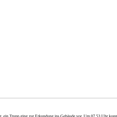
, ein Trupp ging zur Erkundung ins Gebäude vor. Um 07.53 Uhr konnt