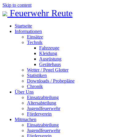
Skip to content
Feuerwehr Reute
Startseite
Informationen
Einsätze
Technik
Fahrzeuge
Kleidung
Ausrüstung
Gerätehaus
Wetter / Pegel Glotter
Statistiken
Downloads / Probepläne
Chronik
Über Uns
Einsatzabteilung
Altersabteilung
Jugendfeuerwehr
Förderverein
Mitmachen
Einsatzabteilung
Jugendfeuerwehr
Förderverein