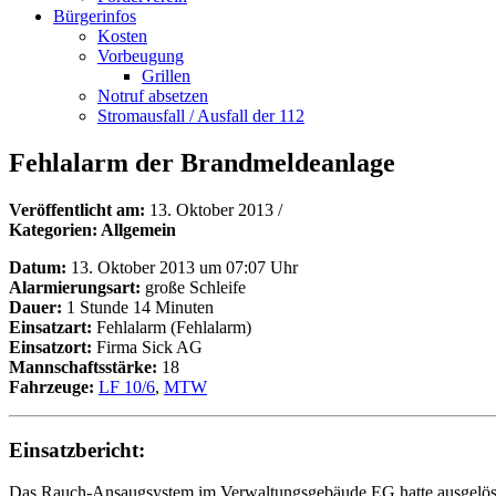
Bürgerinfos
Kosten
Vorbeugung
Grillen
Notruf absetzen
Stromausfall / Ausfall der 112
Fehlalarm der Brandmeldeanlage
Veröffentlicht am:
13. Oktober 2013
/
Kategorien: Allgemein
Datum:
13. Oktober 2013 um 07:07 Uhr
Alarmierungsart:
große Schleife
Dauer:
1 Stunde 14 Minuten
Einsatzart:
Fehlalarm (Fehlalarm)
Einsatzort:
Firma Sick AG
Mannschaftsstärke:
18
Fahrzeuge:
LF 10/6
,
MTW
Einsatzbericht:
Das Rauch-Ansaugsystem im Verwaltungsgebäude EG hatte ausgelöst