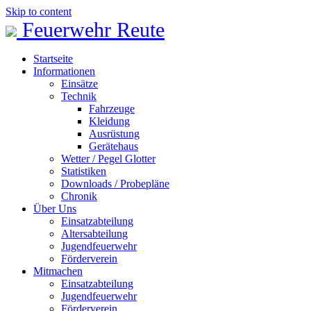
Skip to content
Feuerwehr Reute
Startseite
Informationen
Einsätze
Technik
Fahrzeuge
Kleidung
Ausrüstung
Gerätehaus
Wetter / Pegel Glotter
Statistiken
Downloads / Probepläne
Chronik
Über Uns
Einsatzabteilung
Altersabteilung
Jugendfeuerwehr
Förderverein
Mitmachen
Einsatzabteilung
Jugendfeuerwehr
Förderverein