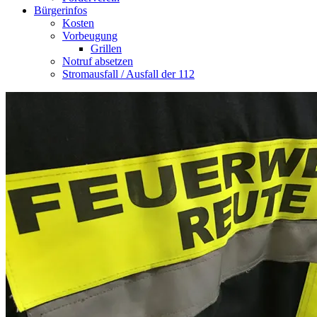
Bürgerinfos
Kosten
Vorbeugung
Grillen
Notruf absetzen
Stromausfall / Ausfall der 112