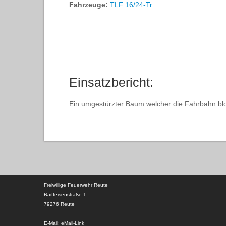
Fahrzeuge:
TLF 16/24-Tr
Einsatzbericht:
Ein umgestürzter Baum welcher die Fahrbahn bloc
Freiwillige Feuerwehr Reute
Raiffeisenstraße 1
79276 Reute
E-Mail:
eMail-Link