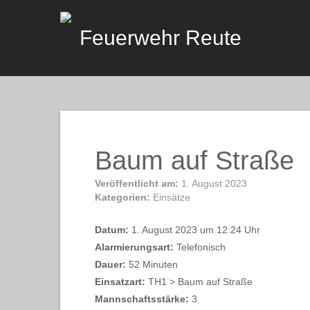
Skip
to
Feuerwehr Reute
content
Baum auf Straße
Veröffentlicht am:
1. August 2023
Kategorien:
Einsätze
Datum:
1. August 2023 um 12:24 Uhr
Alarmierungsart:
Telefonisch
Dauer:
52 Minuten
Einsatzart:
TH1 > Baum auf Straße
Mannschaftsstärke:
3