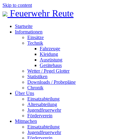
Skip to content
Feuerwehr Reute
Startseite
Informationen
Einsätze
Technik
Fahrzeuge
Kleidung
Ausrüstung
Gerätehaus
Wetter / Pegel Glotter
Statistiken
Downloads / Probepläne
Chronik
Über Uns
Einsatzabteilung
Altersabteilung
Jugendfeuerwehr
Förderverein
Mitmachen
Einsatzabteilung
Jugendfeuerwehr
Förderverein