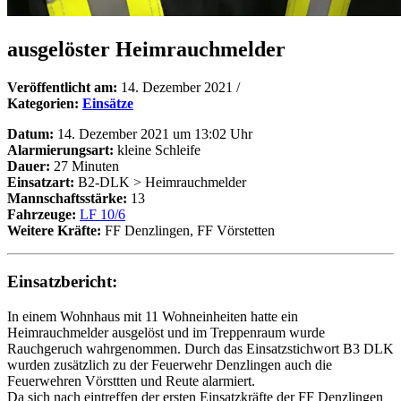
ausgelöster Heimrauchmelder
Veröffentlicht am:
14. Dezember 2021
/
Kategorien:
Einsätze
Datum:
14. Dezember 2021 um 13:02 Uhr
Alarmierungsart:
kleine Schleife
Dauer:
27 Minuten
Einsatzart:
B2-DLK > Heimrauchmelder
Mannschaftsstärke:
13
Fahrzeuge:
LF 10/6
Weitere Kräfte:
FF Denzlingen, FF Vörstetten
Einsatzbericht:
In einem Wohnhaus mit 11 Wohneinheiten hatte ein
Heimrauchmelder ausgelöst und im Treppenraum wurde
Rauchgeruch wahrgenommen. Durch das Einsatzstichwort B3 DLK
wurden zusätzlich zu der Feuerwehr Denzlingen auch die
Feuerwehren Vörsttten und Reute alarmiert.
Da sich nach eintreffen der ersten Einsatzkräfte der FF Denzlingen