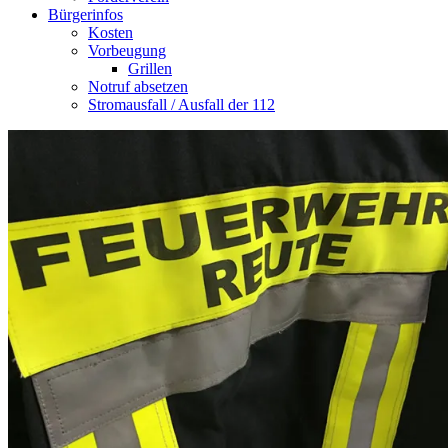
Bürgerinfos
Kosten
Vorbeugung
Grillen
Notruf absetzen
Stromausfall / Ausfall der 112