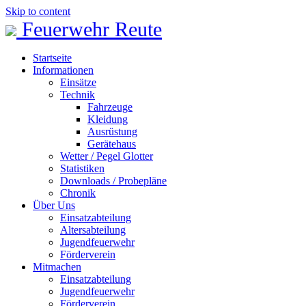
Skip to content
Feuerwehr Reute
Startseite
Informationen
Einsätze
Technik
Fahrzeuge
Kleidung
Ausrüstung
Gerätehaus
Wetter / Pegel Glotter
Statistiken
Downloads / Probepläne
Chronik
Über Uns
Einsatzabteilung
Altersabteilung
Jugendfeuerwehr
Förderverein
Mitmachen
Einsatzabteilung
Jugendfeuerwehr
Förderverein