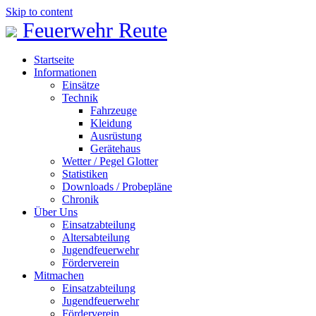
Skip to content
Feuerwehr Reute
Startseite
Informationen
Einsätze
Technik
Fahrzeuge
Kleidung
Ausrüstung
Gerätehaus
Wetter / Pegel Glotter
Statistiken
Downloads / Probepläne
Chronik
Über Uns
Einsatzabteilung
Altersabteilung
Jugendfeuerwehr
Förderverein
Mitmachen
Einsatzabteilung
Jugendfeuerwehr
Förderverein