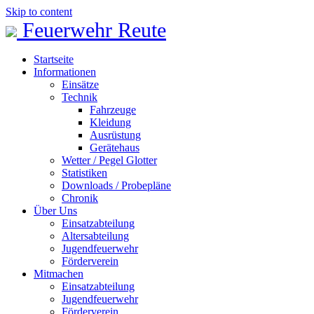
Skip to content
Feuerwehr Reute
Startseite
Informationen
Einsätze
Technik
Fahrzeuge
Kleidung
Ausrüstung
Gerätehaus
Wetter / Pegel Glotter
Statistiken
Downloads / Probepläne
Chronik
Über Uns
Einsatzabteilung
Altersabteilung
Jugendfeuerwehr
Förderverein
Mitmachen
Einsatzabteilung
Jugendfeuerwehr
Förderverein