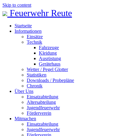
Skip to content
Feuerwehr Reute
Startseite
Informationen
Einsätze
Technik
Fahrzeuge
Kleidung
Ausrüstung
Gerätehaus
Wetter / Pegel Glotter
Statistiken
Downloads / Probepläne
Chronik
Über Uns
Einsatzabteilung
Altersabteilung
Jugendfeuerwehr
Förderverein
Mitmachen
Einsatzabteilung
Jugendfeuerwehr
Förderverein