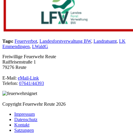
Tags:
Feuerverbot
,
Landesforstverwaltung BW
,
Landratsamt
,
LK
Emmendingen
,
LWaldG
Freiwillige Feuerwehr Reute
Raiffeisenstraße 1
79276 Reute
E-Mail:
eMail-Link
Telefon:
07641/44393
Copyright Feuerwehr Reute 2026
Impressum
Datenschutz
Kontakt
Satzungen