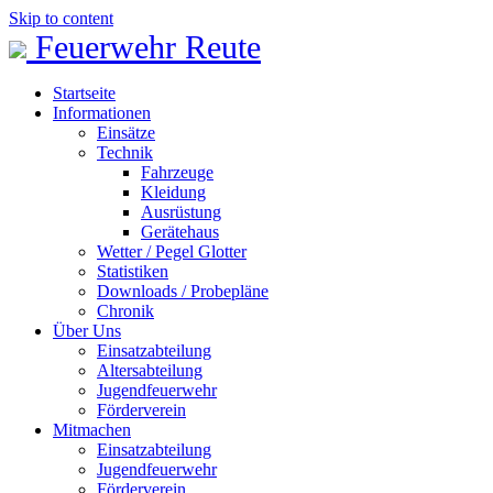
Skip to content
Feuerwehr Reute
Startseite
Informationen
Einsätze
Technik
Fahrzeuge
Kleidung
Ausrüstung
Gerätehaus
Wetter / Pegel Glotter
Statistiken
Downloads / Probepläne
Chronik
Über Uns
Einsatzabteilung
Altersabteilung
Jugendfeuerwehr
Förderverein
Mitmachen
Einsatzabteilung
Jugendfeuerwehr
Förderverein