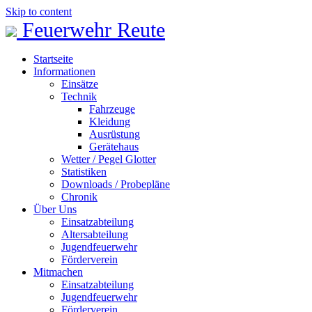
Skip to content
Feuerwehr Reute
Startseite
Informationen
Einsätze
Technik
Fahrzeuge
Kleidung
Ausrüstung
Gerätehaus
Wetter / Pegel Glotter
Statistiken
Downloads / Probepläne
Chronik
Über Uns
Einsatzabteilung
Altersabteilung
Jugendfeuerwehr
Förderverein
Mitmachen
Einsatzabteilung
Jugendfeuerwehr
Förderverein