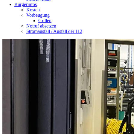
Bürgerinfos
Kosten
Vorbeugung
Grillen
Notruf absetzen
Stromausfall / Ausfall der 112