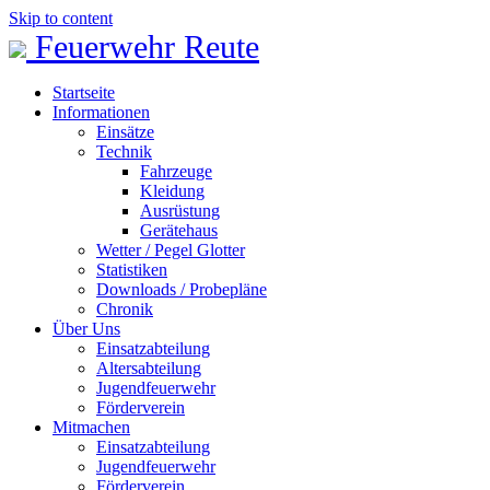
Skip to content
Feuerwehr Reute
Startseite
Informationen
Einsätze
Technik
Fahrzeuge
Kleidung
Ausrüstung
Gerätehaus
Wetter / Pegel Glotter
Statistiken
Downloads / Probepläne
Chronik
Über Uns
Einsatzabteilung
Altersabteilung
Jugendfeuerwehr
Förderverein
Mitmachen
Einsatzabteilung
Jugendfeuerwehr
Förderverein