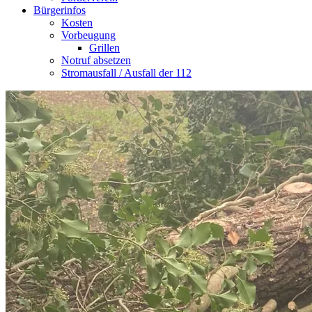
Bürgerinfos
Kosten
Vorbeugung
Grillen
Notruf absetzen
Stromausfall / Ausfall der 112