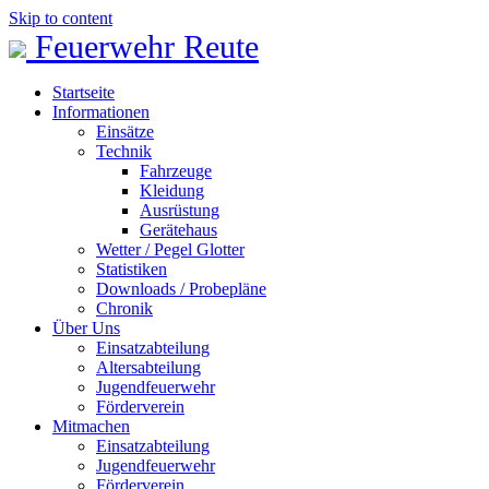
Skip to content
Feuerwehr Reute
Startseite
Informationen
Einsätze
Technik
Fahrzeuge
Kleidung
Ausrüstung
Gerätehaus
Wetter / Pegel Glotter
Statistiken
Downloads / Probepläne
Chronik
Über Uns
Einsatzabteilung
Altersabteilung
Jugendfeuerwehr
Förderverein
Mitmachen
Einsatzabteilung
Jugendfeuerwehr
Förderverein