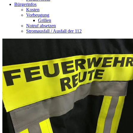
Bürgerinfos
Kosten
Vorbeugung
Grillen
Notruf absetzen
Stromausfall / Ausfall der 112