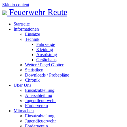
Skip to content
Feuerwehr Reute
Startseite
Informationen
Einsätze
Technik
Fahrzeuge
Kleidung
Ausrüstung
Gerätehaus
Wetter / Pegel Glotter
Statistiken
Downloads / Probepläne
Chronik
Über Uns
Einsatzabteilung
Altersabteilung
Jugendfeuerwehr
Förderverein
Mitmachen
Einsatzabteilung
Jugendfeuerwehr
Förderverein