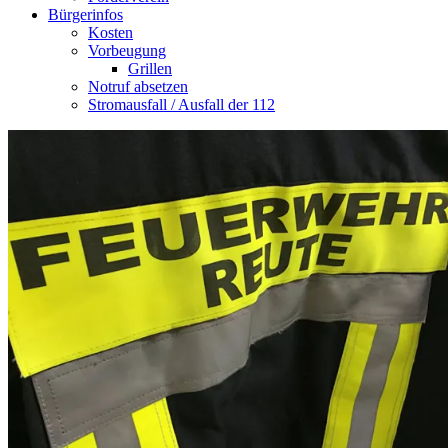
Bürgerinfos
Kosten
Vorbeugung
Grillen
Notruf absetzen
Stromausfall / Ausfall der 112