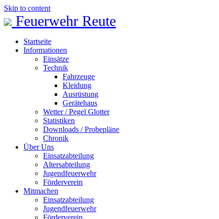
Skip to content
Feuerwehr Reute
Startseite
Informationen
Einsätze
Technik
Fahrzeuge
Kleidung
Ausrüstung
Gerätehaus
Wetter / Pegel Glotter
Statistiken
Downloads / Probepläne
Chronik
Über Uns
Einsatzabteilung
Altersabteilung
Jugendfeuerwehr
Förderverein
Mitmachen
Einsatzabteilung
Jugendfeuerwehr
Förderverein