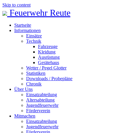
Skip to content
Feuerwehr Reute
Startseite
Informationen
Einsätze
Technik
Fahrzeuge
Kleidung
Ausrüstung
Gerätehaus
Wetter / Pegel Glotter
Statistiken
Downloads / Probepläne
Chronik
Über Uns
Einsatzabteilung
Altersabteilung
Jugendfeuerwehr
Förderverein
Mitmachen
Einsatzabteilung
Jugendfeuerwehr
Förderverein