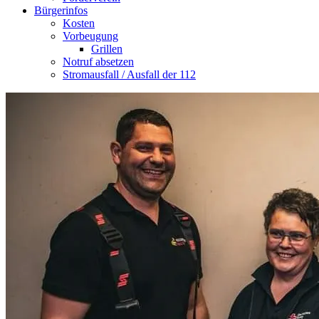
Bürgerinfos
Kosten
Vorbeugung
Grillen
Notruf absetzen
Stromausfall / Ausfall der 112