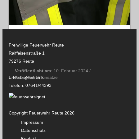
Feuersicherheitswac
Freiwillige Feuerwehr Reute
he
Raiffeisenstraße 1
79276 Reute
Veröffentlicht am:
10. Februar 2024
/
E-Mail:
eMail-Link
Kategorien:
Einsätze
Telefon:
07641/44393
Datum:
10. Februar 2024 um 13:00 Uhr
Alarmierungsart:
Bürgerm.-Amt
Dauer:
5 Stunden
Einsatzart:
Feuersicherheitswache
Copyright Feuerwehr Reute 2026
Mannschaftsstärke:
3
Impressum
Datenschutz
Einsatzbericht:
Kontakt