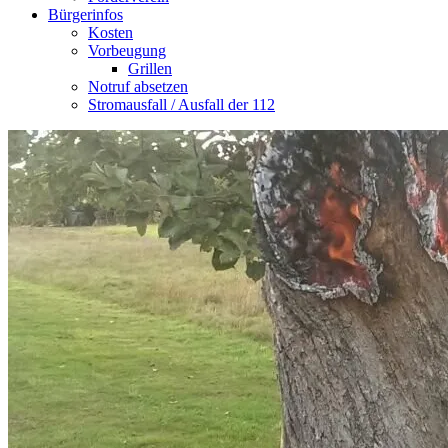
Bürgerinfos
Kosten
Vorbeugung
Grillen
Notruf absetzen
Stromausfall / Ausfall der 112