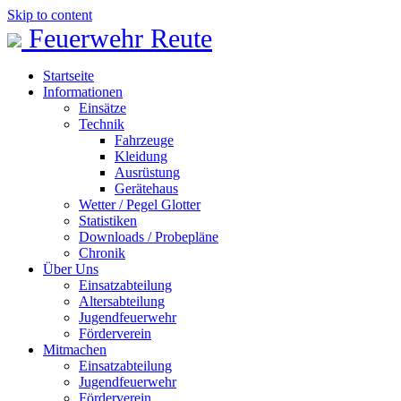
Skip to content
Feuerwehr Reute
Startseite
Informationen
Einsätze
Technik
Fahrzeuge
Kleidung
Ausrüstung
Gerätehaus
Wetter / Pegel Glotter
Statistiken
Downloads / Probepläne
Chronik
Über Uns
Einsatzabteilung
Altersabteilung
Jugendfeuerwehr
Förderverein
Mitmachen
Einsatzabteilung
Jugendfeuerwehr
Förderverein