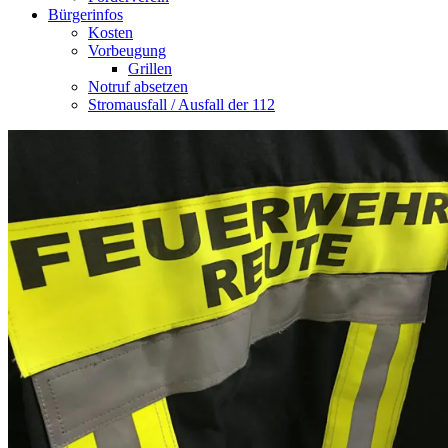
Bürgerinfos
Kosten
Vorbeugung
Grillen
Notruf absetzen
Stromausfall / Ausfall der 112