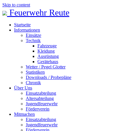
Skip to content
Feuerwehr Reute
Startseite
Informationen
Einsätze
Technik
Fahrzeuge
Kleidung
Ausrüstung
Gerätehaus
Wetter / Pegel Glotter
Statistiken
Downloads / Probepläne
Chronik
Über Uns
Einsatzabteilung
Altersabteilung
Jugendfeuerwehr
Förderverein
Mitmachen
Einsatzabteilung
Jugendfeuerwehr
Förderverein