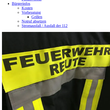
Bürgerinfos
Kosten
Vorbeugung
Grillen
Notruf absetzen
Stromausfall / Ausfall der 112