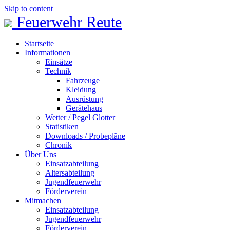
Skip to content
Feuerwehr Reute
Startseite
Informationen
Einsätze
Technik
Fahrzeuge
Kleidung
Ausrüstung
Gerätehaus
Wetter / Pegel Glotter
Statistiken
Downloads / Probepläne
Chronik
Über Uns
Einsatzabteilung
Altersabteilung
Jugendfeuerwehr
Förderverein
Mitmachen
Einsatzabteilung
Jugendfeuerwehr
Förderverein